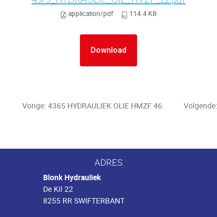
application/pdf
114.4 KB
Download
Vorige: 4365 HYDRAULIEK OLIE HMZF 46
Volgende
ADRES
Blonk Hydrauliek
De Kil 22
8255 RR SWIFTERBANT