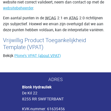
website niet correct valideert, neem dan contact op met de
websitebeheerder
.
Een aantal punten in de
WCAG
2.1 en
ATAG
2.0 richtlijnen
zijn subjectief. Hoewel we ervan zijn overtuigd dat we aan
deze punten hebben voldaan, kan de interpretatie variëren.
Vrijwillig Product Toegankelijkheid
Template (VPAT)
Bekijk
Plone's VPAT
(about VPAT)
ADRES
Blonk Hydrauliek
De Kil 22
8255 RR SWIFTERBANT
KVK-nummer: 61635456