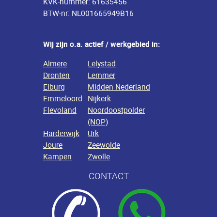
KVK-nummer: 61635456
BTW-nr: NL001665949B16
Wij zijn o.a. actief / werkgebied in:
Almere
Lelystad
Dronten
Lemmer
Elburg
Midden Nederland
Emmeloord
Nijkerk
Flevoland
Noordoostpolder
(NOP)
Harderwijk
Urk
Joure
Zeewolde
Kampen
Zwolle
CONTACT