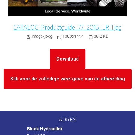
CATALOG-Productguide_77_2015_LR-1.jpg
image/jpeg
1000x1414
88.2 KB
Download
Klik voor de volledige weergave van de afbeelding
ADRES
Blonk Hydrauliek