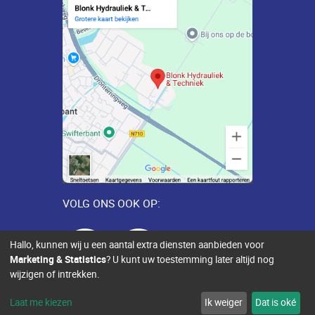
VOLG ONS OOK OP:
Hallo, kunnen wij u een aantal extra diensten aanbieden voor
Marketing & Statistics
? U kunt uw toestemming later altijd nog
wijzigen of intrekken.
Sitemap
Toegankelijkheid
Contact
Laat me kiezen
Ik weiger
Dat is oké