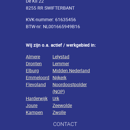
De Kil 22
8255 RR SWIFTERBANT
KVK-nummer: 61635456
BTW-nr: NL001665949B16
Wij zijn o.a. actief / werkgebied in:
Almere
Lelystad
Dronten
Lemmer
Elburg
Midden Nederland
Emmeloord
Nijkerk
Flevoland
Noordoostpolder
(NOP)
Harderwijk
Urk
Joure
Zeewolde
Kampen
Zwolle
CONTACT