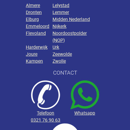
Stuurhoek
45 º
Almere
Lelystad
Dronten
Lemmer
Elburg
Midden Nederland
Emmeloord
Nijkerk
Flevoland
Noordoostpolder
(NOP)
Harderwijk
Urk
Joure
Zeewolde
Kampen
Zwolle
CONTACT
Telefoon
Whatsapp
0321 76 90 63