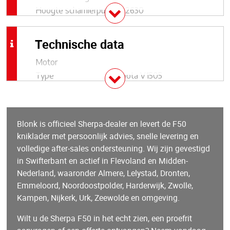
Hoogte scharnierpunt
2630
koppelplaat
Hoogte bovenop
1350
Technische data
scharnier hefarm
Lengte+bak
3985
Motor
Hoek bak bij kiepen
32º
Type
Kubota V1505
Hoogte onderzijde bak
1970
Vermogen
19/25 kW/pk
bij kiepen
Max. toerental
2300 rpm
Lengte voorwiel tot bak
640
Afgesteld toerental
2300 rpm
Blonk is officieel Sherpa-dealer en levert de F50
bij kiepen
Aantal cilinders
4
kniklader met persoonlijk advies, snelle levering en
Hoogte bak horizontaal
2400
Koeling
Vloeistofgekoeld
volledige after-sales ondersteuning. Wij zijn gevestigd
Hoek bak laag
33º
Brandstof
Diesel
in Swifterbant en actief in Flevoland en Midden-
Hoek bak hoog
40º
Brandstoftankinhoud
35 l
Nederland, waaronder Almere, Lelystad, Dronten,
Wielbasis
1685
Snelheid
Emmeloord, Noordoostpolder, Harderwijk, Zwolle,
Lengte tot koppelplaat
3140
Snelheid
20-24 (traploos) km/u
Kampen, Nijkerk, Urk, Zeewolde en omgeving.
Grondspeling
240
Vermogensgegevens
Wilt u de Sherpa F50 in het echt zien, een proefrit
Hoek achterzijde
28º
Opbreekkracht
1880 kg