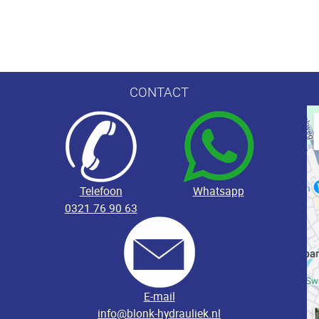
CONTACT
Telefoon
Whatsapp
0321 76 90 63
E-mail
info@blonk-hydrauliek.nl