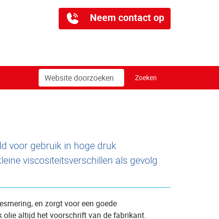
Neem contact op
Zoek
Geavanceerd
Zoeken
zoeken...
eld voor gebruik in hoge druk
ne viscositeitsverschillen als gevolg
nesmering, en zorgt voor een goede
lie altijd het voorschrift van de fabrikant.