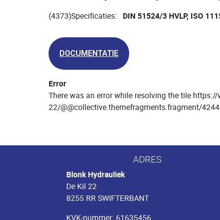
(4373)Specificaties:
DIN 51524/3 HVLP, ISO 11
DOCUMENTATIE
Error
There was an error while resolving the tile https
22/@@collective.themefragments.fragment/42
ADRES
Blonk Hydrauliek
De Kil 22
8255 RR SWIFTERBANT
KVK-nummer: 61635456