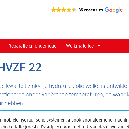
Reparatie en onderhoud
Werkmaterieel
HVZF 22
e kwaliteit zinkvrije hydrauliek olie welke is ontwikk
tioneren onder variërende temperaturen, en waar klei
ur hebben.
e en mobiele hydraulische systemen, alsook voor algemene machi
n oxidatie (roest). Raadpleeg voor gebruik van deze hydrauliek o