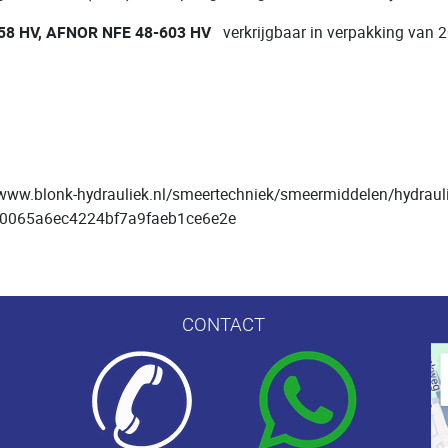
158 HV, AFNOR NFE 48-603 HV
verkrijgbaar in verpakking van 2
://www.blonk-hydrauliek.nl/smeertechniek/smeermiddelen/hydrauli
440065a6ec4224bf7a9faeb1ce6e2e
CONTACT