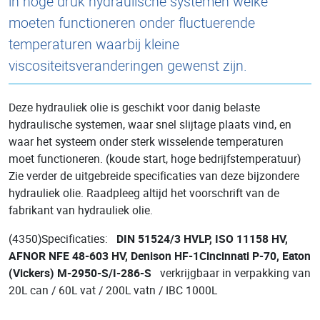
in hoge druk hydraulische systemen welke
moeten functioneren onder fluctuerende
temperaturen waarbij kleine
viscositeitsveranderingen gewenst zijn.
Deze hydrauliek olie is geschikt voor danig belaste
hydraulische systemen, waar snel slijtage plaats vind, en
waar het systeem onder sterk wisselende temperaturen
moet functioneren. (koude start, hoge bedrijfstemperatuur)
Zie verder de uitgebreide specificaties van deze bijzondere
hydrauliek olie. Raadpleeg altijd het voorschrift van de
fabrikant van hydrauliek olie.
(4350)Specificaties:
DIN 51524/3 HVLP, ISO 11158 HV,
AFNOR NFE 48-603 HV, Denison HF-1
Cincinnati P-70, Eaton
(Vickers) M-2950-S/I-286-S
verkrijgbaar in verpakking van
20L can / 60L vat / 200L vatn / IBC 1000L