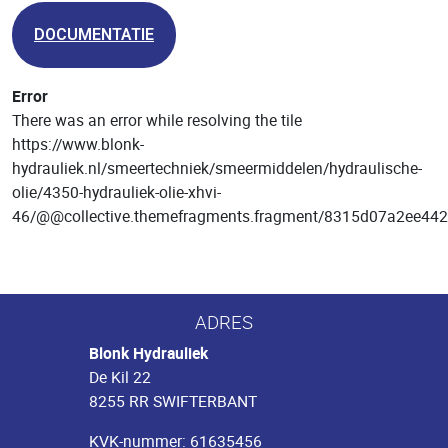
DOCUMENTATIE
Error
There was an error while resolving the tile
https://www.blonk-
hydrauliek.nl/smeertechniek/smeermiddelen/hydraulische-
olie/4350-hydrauliek-olie-xhvi-
46/@@collective.themefragments.fragment/8315d07a2ee4
ADRES
Blonk Hydrauliek
De Kil 22
8255 RR SWIFTERBANT
KVK-nummer: 61635456