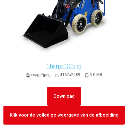
Sherpa 100.jpg
image/jpeg
4167x2989
3.0 MB
Download
Klik voor de volledige weergave van de afbeelding