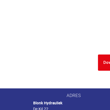
Do
ADRES
Blonk Hydrauliek
De Kil 22