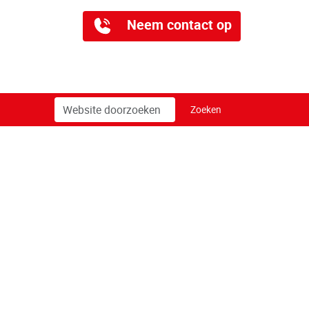
Neem contact op
Zoek
Geavanceerd
Zoeken
zoeken...