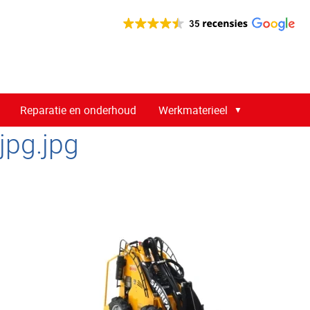
Reparatie en onderhoud
Werkmaterieel
pg.jpg