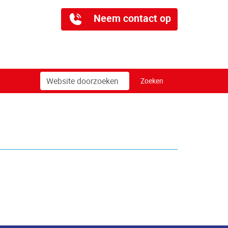
Neem contact op
Zoek
Geavanceerd
Zoeken
zoeken...