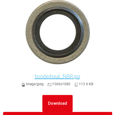
bondedseal_NBR.jpg
image/jpeg
1560x1080
113.6 KB
Download