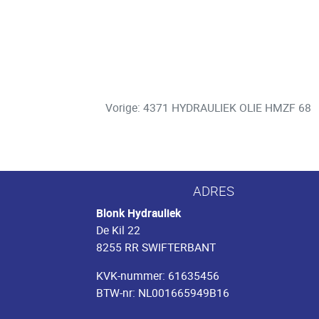
Vorige: 4371 HYDRAULIEK OLIE HMZF 68
ADRES
Blonk Hydrauliek
De Kil 22
8255 RR SWIFTERBANT
KVK-nummer: 61635456
BTW-nr: NL001665949B16