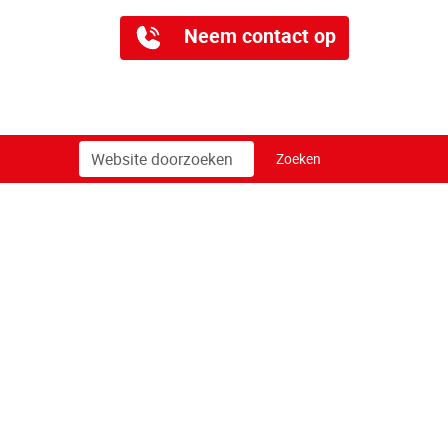
Neem contact op
Zoek
Geavanceerd
Zoeken
zoeken...