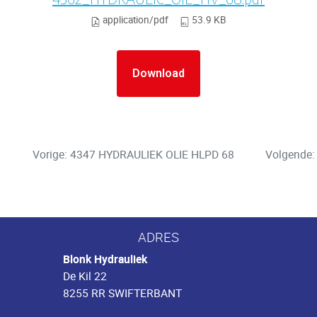
application/pdf
53.9 KB
Download
Vorige: 4347 HYDRAULIEK OLIE HLPD 68
Volgende:
ADRES
Blonk Hydrauliek
De Kil 22
8255 RR SWIFTERBANT