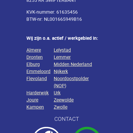
8255 RR SWIFTERBANT
KVK-nummer: 61635456
BTW-nr: NL001665949B16
Wij zijn o.a. actief / werkgebied in:
Almere
Lelystad
Dronten
Lemmer
Elburg
Midden Nederland
Emmeloord
Nijkerk
Flevoland
Noordoostpolder
(NOP)
Harderwijk
Urk
Joure
Zeewolde
Kampen
Zwolle
CONTACT