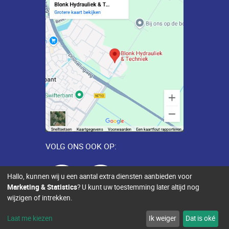
VOLG ONS OOK OP:
Hallo, kunnen wij u een aantal extra diensten aanbieden voor
Marketing & Statistics
? U kunt uw toestemming later altijd nog
wijzigen of intrekken.
Sitemap
Toegankelijkheid
Contact
Laat me kiezen
Ik weiger
Dat is oké