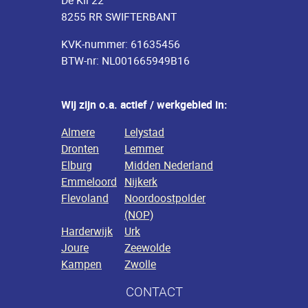
De Kil 22
8255 RR SWIFTERBANT
KVK-nummer: 61635456
BTW-nr: NL001665949B16
Wij zijn o.a. actief / werkgebied in:
Almere
Lelystad
Dronten
Lemmer
Elburg
Midden Nederland
Emmeloord
Nijkerk
Flevoland
Noordoostpolder
(NOP)
Harderwijk
Urk
Joure
Zeewolde
Kampen
Zwolle
CONTACT