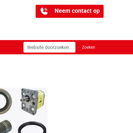
Neem contact op
Zoek
Geavanceerd
Zoeken
zoeken...