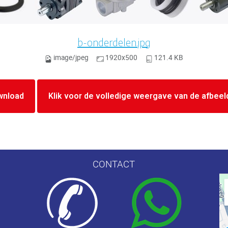
b-onderdelen.jpg
image/jpeg
1920x500
121.4 KB
wnload
Klik voor de volledige weergave van de afbeel
CONTACT