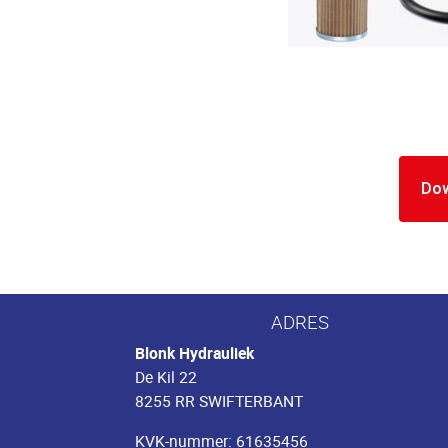
Do
ADRES
Blonk Hydrauliek
De Kil 22
8255 RR SWIFTERBANT
KVK-nummer: 61635456