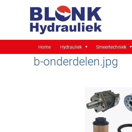
Home
Hydrauliek
Smeertechniek
b-onderdelen.jpg