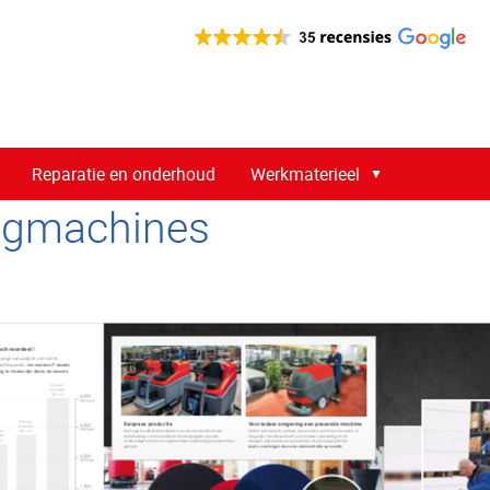
Reparatie en onderhoud
Werkmaterieel
igmachines