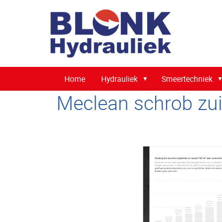
Home
Hydrauliek
Smeertechniek
Meclean schrob zu