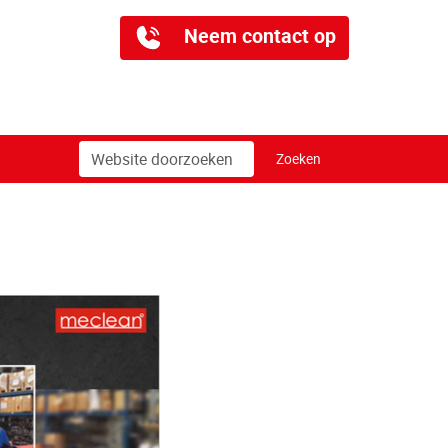
Neem contact op
Zoek
Geavanceerd
Zoeken
zoeken...