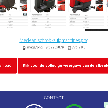
Meclean schrob-zuigmachines.png
image/png
923x879
776.9 KB
wnload
Klik voor de volledige weergave van de afbeel
CONTACT