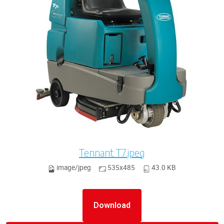
Tennant T7.jpeg
image/jpeg
535x485
43.0 KB
Download