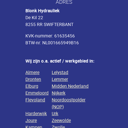
ADRES
Blonk Hydrauliek
De Kil 22
8255 RR SWIFTERBANT
KVK-nummer: 61635456
BTW-nr: NL001665949B16
Wij zijn o.a. actief / werkgebied in:
Almere
Lelystad
Dronten
Lemmer
Elburg
Midden Nederland
Emmeloord
Nijkerk
Flevoland
Noordoostpolder
(NOP)
Harderwijk
Urk
Joure
Zeewolde
Kampen
Zwolle