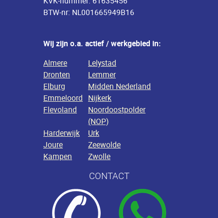
KVK-nummer: 61635456
BTW-nr: NL001665949B16
Wij zijn o.a. actief / werkgebied in:
Almere
Lelystad
Dronten
Lemmer
Elburg
Midden Nederland
Emmeloord
Nijkerk
Flevoland
Noordoostpolder
(NOP)
Harderwijk
Urk
Joure
Zeewolde
Kampen
Zwolle
CONTACT