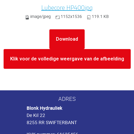
Lubecore HP400.jpg
image/jpeg
1152x1536
119.1 KB
Download
Klik voor de volledige weergave van de afbeelding
ADRES
Blonk Hydrauliek
De Kil 22
8255 RR SWIFTERBANT