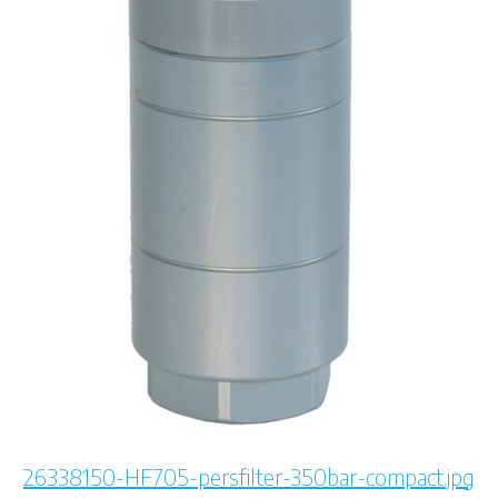
26338150-HF705-persfilter-350bar-compact.jpg