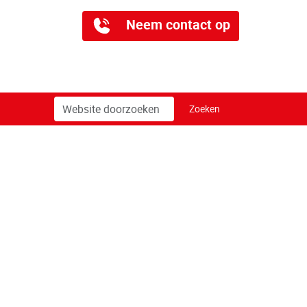
Neem contact op
Zoek
Geavanceerd
Zoeken
zoeken...