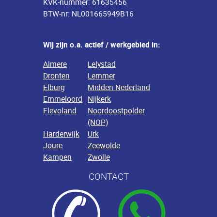
KVK-nummer: 61635456
BTW-nr: NL001665949B16
Wij zijn o.a. actief / werkgebied in:
Almere
Lelystad
Dronten
Lemmer
Elburg
Midden Nederland
Emmeloord
Nijkerk
Flevoland
Noordoostpolder
(NOP)
Harderwijk
Urk
Joure
Zeewolde
Kampen
Zwolle
CONTACT