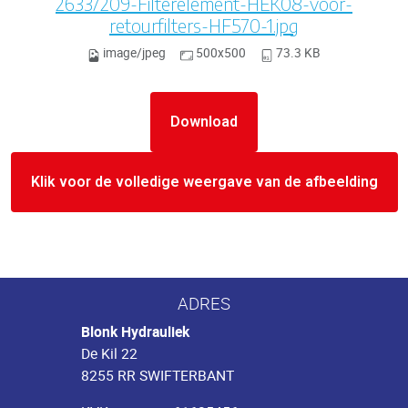
26337209-Filterelement-HEK08-voor-
retourfilters-HF570-1.jpg
image/jpeg
500x500
73.3 KB
Download
Klik voor de volledige weergave van de afbeelding
ADRES
Blonk Hydrauliek
De Kil 22
8255 RR SWIFTERBANT