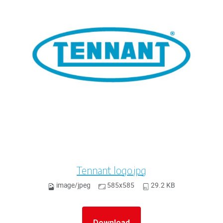
Tennant logo.jpg
image/jpeg
585x585
29.2 KB
Download