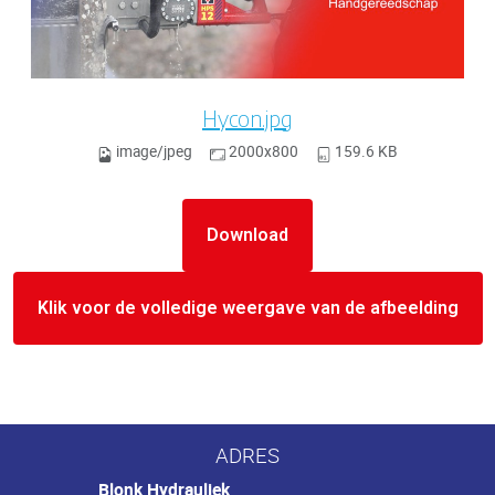
Hycon.jpg
image/jpeg
2000x800
159.6 KB
Download
Klik voor de volledige weergave van de afbeelding
ADRES
Blonk Hydrauliek