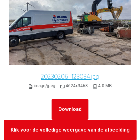
20230206_123034.jpg
image/jpeg
4624x3468
4.0 MB
Download
Klik voor de volledige weergave van de afbeelding