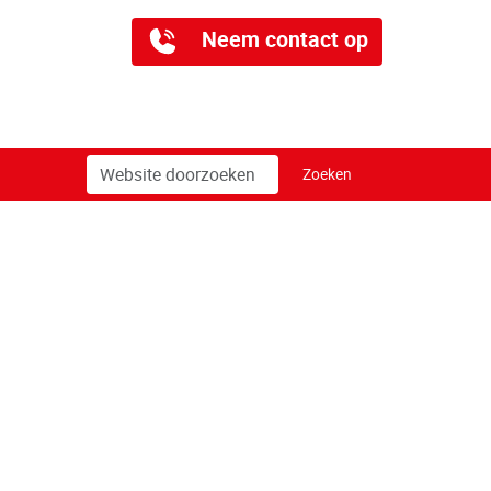
Neem contact op
Zoek
Geavanceerd
Zoeken
zoeken...